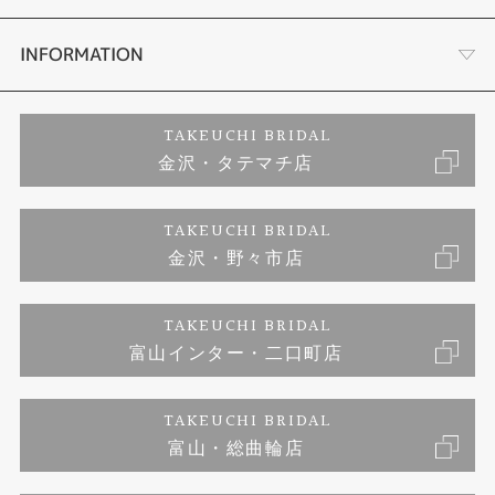
セットリング
お客様の声
会社概要
INFORMATION
婚約ネックレス
プロポーズサポート
店舗情報
ご来店予約
TAKEUCHI BRIDAL
金沢・タテマチ店
ダイヤモンド
ブランドリスト
お客様の声
特定商取引に関する表記
TAKEUCHI BRIDAL
ジュエリーリフォーム
金沢・野々市店
福井指輪工房｜手作りペアリング
お問い合わせ
プライバシーポリシー
TAKEUCHI BRIDAL
真珠ネックレス
福井指輪工房｜手作り結婚指輪 and 婚約指輪
富山インター・二口町店
福井工房｜手作り婚約指輪プロポーズプラン
TAKEUCHI BRIDAL
富山・総曲輪店