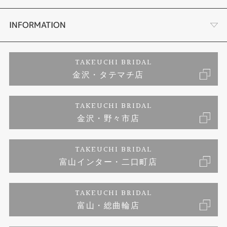
セットリング
お客様の声
会社概要
INFORMATION
婚約ネックレス
プロポーズサポート
店舗情報
ご来店予約
TAKEUCHI BRIDAL
金沢・タテマチ店
ダイヤモンド
ブランドリスト
お客様の声
特定商取引に関する表記
TAKEUCHI BRIDAL
ジュエリーリフォーム
金沢・野々市店
福井指輪工房｜手作りペアリング
お問い合わせ
プライバシーポリシー
TAKEUCHI BRIDAL
真珠ネックレス
福井指輪工房｜手作り結婚指輪 and 婚約指輪
富山インター・二口町店
福井工房｜手作り婚約指輪プロポーズプラン
TAKEUCHI BRIDAL
富山・総曲輪店