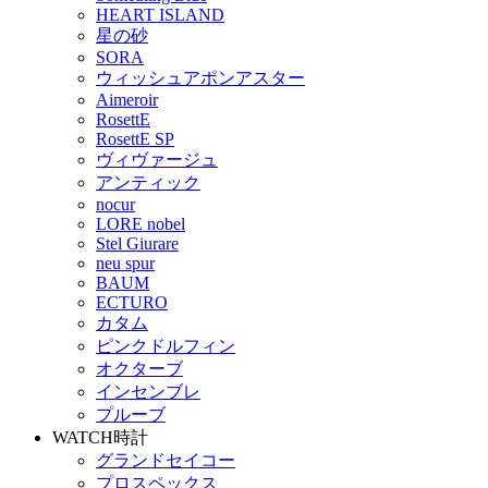
HEART ISLAND
星の砂
SORA
ウィッシュアポンアスター
Aimeroir
RosettE
RosettE SP
ヴィヴァージュ
アンティック
nocur
LORE nobel
Stel Giurare
neu spur
BAUM
ECTURO
カタム
ピンクドルフィン
オクターブ
インセンブレ
プルーブ
WATCH
時計
グランドセイコー
プロスペックス