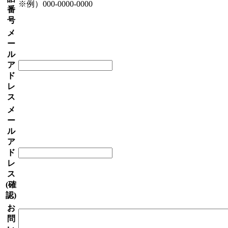
※例）000-0000-0000
番
号
メ
ー
ル
ア
ド
レ
ス
メ
ー
ル
ア
ド
レ
ス
(確
認)
お
問