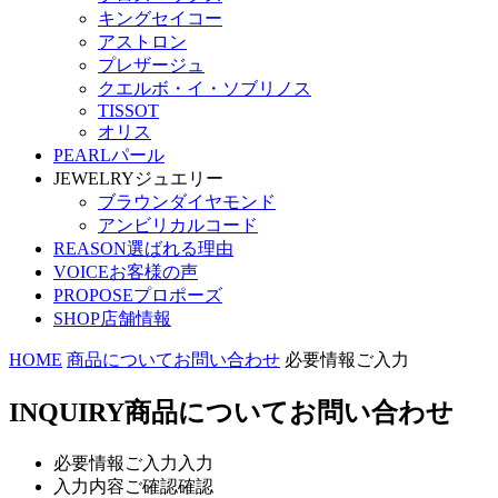
キングセイコー
アストロン
プレザージュ
クエルボ・イ・ソブリノス
TISSOT
オリス
PEARL
パール
JEWELRY
ジュエリー
ブラウンダイヤモンド
アンビリカルコード
REASON
選ばれる理由
VOICE
お客様の声
PROPOSE
プロポーズ
SHOP
店舗情報
HOME
商品についてお問い合わせ
必要情報ご入力
INQUIRY
商品についてお問い合わせ
必要情報ご入力
入力
入力内容ご確認
確認