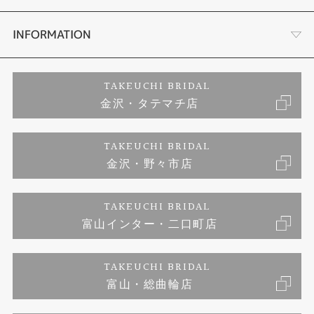
セットリング
お客様の声
会社概要
INFORMATION
婚約ネックレス
プロポーズサポート
店舗情報
ご来店予約
TAKEUCHI BRIDAL
金沢・タテマチ店
ダイヤモンド
ブランドリスト
お客様の声
特定商取引に関する表記
TAKEUCHI BRIDAL
ジュエリーリフォーム
金沢・野々市店
福井指輪工房｜手作りペアリング
お問い合わせ
プライバシーポリシー
TAKEUCHI BRIDAL
真珠ネックレス
福井指輪工房｜手作り結婚指輪 and 婚約指輪
富山インター・二口町店
福井工房｜手作り婚約指輪プロポーズプラン
TAKEUCHI BRIDAL
富山・総曲輪店