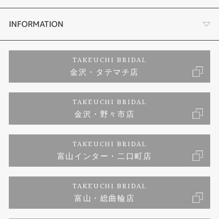
セットリング
お客様の声
会社概要
INFORMATION
婚約ネックレス
プロポーズサポート
店舗情報
ご来店予約
TAKEUCHI BRIDAL
金沢・タテマチ店
ダイヤモンド
ブランドリスト
お客様の声
特定商取引に関する表記
TAKEUCHI BRIDAL
ジュエリーリフォーム
金沢・野々市店
福井指輪工房｜手作りペアリング
お問い合わせ
プライバシーポリシー
TAKEUCHI BRIDAL
真珠ネックレス
福井指輪工房｜手作り結婚指輪 and 婚約指輪
富山インター・二口町店
福井工房｜手作り婚約指輪プロポーズプラン
TAKEUCHI BRIDAL
富山・総曲輪店