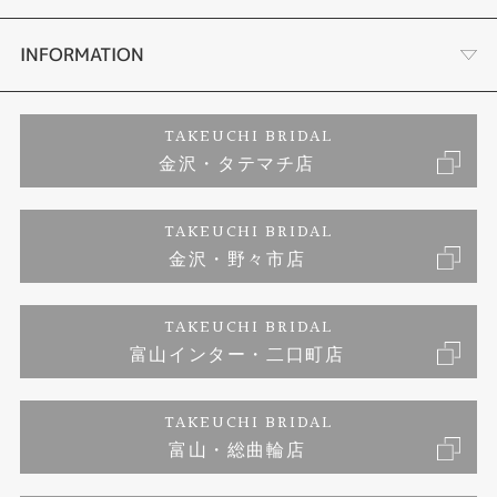
セットリング
お客様の声
会社概要
INFORMATION
婚約ネックレス
プロポーズサポート
店舗情報
ご来店予約
TAKEUCHI BRIDAL
金沢・タテマチ店
ダイヤモンド
ブランドリスト
お客様の声
特定商取引に関する表記
TAKEUCHI BRIDAL
ジュエリーリフォーム
金沢・野々市店
福井指輪工房｜手作りペアリング
お問い合わせ
プライバシーポリシー
TAKEUCHI BRIDAL
真珠ネックレス
福井指輪工房｜手作り結婚指輪 and 婚約指輪
富山インター・二口町店
福井工房｜手作り婚約指輪プロポーズプラン
TAKEUCHI BRIDAL
富山・総曲輪店