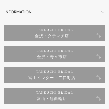
セットリング
お客様の声
会社概要
INFORMATION
婚約ネックレス
プロポーズサポート
店舗情報
ご来店予約
TAKEUCHI BRIDAL
金沢・タテマチ店
ダイヤモンド
ブランドリスト
お客様の声
特定商取引に関する表記
TAKEUCHI BRIDAL
ジュエリーリフォーム
金沢・野々市店
福井指輪工房｜手作りペアリング
お問い合わせ
プライバシーポリシー
TAKEUCHI BRIDAL
真珠ネックレス
福井指輪工房｜手作り結婚指輪 and 婚約指輪
富山インター・二口町店
福井工房｜手作り婚約指輪プロポーズプラン
TAKEUCHI BRIDAL
富山・総曲輪店