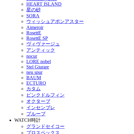
HEART ISLAND
星の砂
SORA
ウィッシュアポンアスター
Aimeroir
RosettE
RosettE SP
ヴィヴァージュ
アンティック
nocur
LORE nobel
Stel Giurare
neu spur
BAUM
ECTURO
カタム
ピンクドルフィン
オクターブ
インセンブレ
プルーブ
WATCH
時計
グランドセイコー
プロスペックス