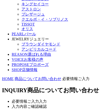
キングセイコー
アストロン
プレザージュ
クエルボ・イ・ソブリノス
TISSOT
オリス
PEARL
パール
JEWELRY
ジュエリー
ブラウンダイヤモンド
アンビリカルコード
REASON
選ばれる理由
VOICE
お客様の声
PROPOSE
プロポーズ
SHOP
店舗情報
HOME
商品についてお問い合わせ
必要情報ご入力
INQUIRY
商品についてお問い合わせ
必要情報ご入力
入力
入力内容ご確認
確認