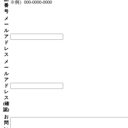
※例）000-0000-0000
番
号
メ
ー
ル
ア
ド
レ
ス
メ
ー
ル
ア
ド
レ
ス
(確
認)
お
問