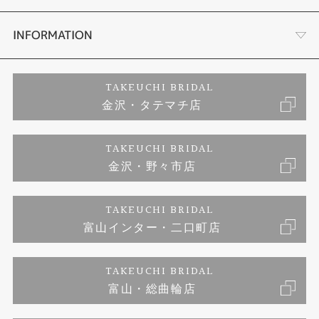
セットリング
お客様の声
会社概要
INFORMATION
婚約ネックレス
プロポーズサポート
店舗情報
ご来店予約
TAKEUCHI BRIDAL
金沢・タテマチ店
ダイヤモンド
ブランドリスト
お客様の声
特定商取引に関する表記
TAKEUCHI BRIDAL
ジュエリーリフォーム
金沢・野々市店
福井指輪工房｜手作りペアリング
お問い合わせ
プライバシーポリシー
TAKEUCHI BRIDAL
真珠ネックレス
福井指輪工房｜手作り結婚指輪 and 婚約指輪
富山インター・二口町店
福井工房｜手作り婚約指輪プロポーズプラン
TAKEUCHI BRIDAL
富山・総曲輪店