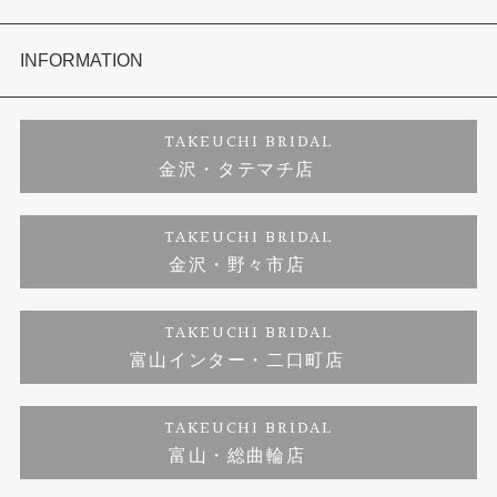
セットリング
お客様の声
会社概要
INFORMATION
婚約ネックレス
プロポーズサポート
店舗情報
ご来店予約
TAKEUCHI BRIDAL
金沢・タテマチ店
ダイヤモンド
ブランドリスト
お客様の声
特定商取引に関する表記
TAKEUCHI BRIDAL
金沢・野々市店
ジュエリーリフォーム
福井指輪工房｜手作りペアリング
お問い合わせ
プライバシーポリシー
TAKEUCHI BRIDAL
真珠ネックレス
福井指輪工房｜手作り結婚指輪 and 婚約指輪
富山インター・二口町店
福井工房｜手作り婚約指輪プロポーズプラン
TAKEUCHI BRIDAL
富山・総曲輪店