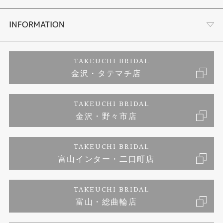
セットリング
お客様の声
会社概要
INFORMATION
婚約ネックレス
プロポーズサポート
店舗情報
ご来店予約
TAKEUCHI BRIDAL
金沢・タテマチ店
ダイヤモンド
ブランドリスト
お客様の声
特定商取引に関する表記
TAKEUCHI BRIDAL
ジュエリーリフォーム
金沢・野々市店
福井指輪工房｜手作りペアリング
お問い合わせ
プライバシーポリシー
TAKEUCHI BRIDAL
真珠ネックレス
福井指輪工房｜手作り結婚指輪 and 婚約指輪
富山インター・二口町店
福井工房｜手作り婚約指輪プロポーズプラン
TAKEUCHI BRIDAL
富山・総曲輪店