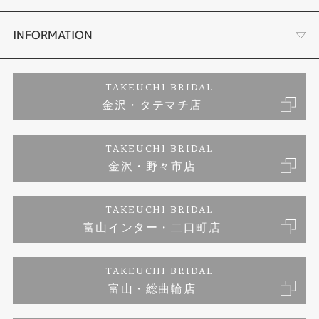
セットリング
お客様の声
会社概要
INFORMATION
婚約ネックレス
プロポーズサポート
店舗情報
ご来店予約
TAKEUCHI BRIDAL
金沢・タテマチ店
ダイヤモンド
ブランドリスト
お客様の声
特定商取引に関する表記
TAKEUCHI BRIDAL
ジュエリーリフォーム
金沢・野々市店
福井指輪工房｜手作りペアリング
お問い合わせ
プライバシーポリシー
TAKEUCHI BRIDAL
真珠ネックレス
福井指輪工房｜手作り結婚指輪 and 婚約指輪
富山インター・二口町店
福井工房｜手作り婚約指輪プロポーズプラン
TAKEUCHI BRIDAL
富山・総曲輪店