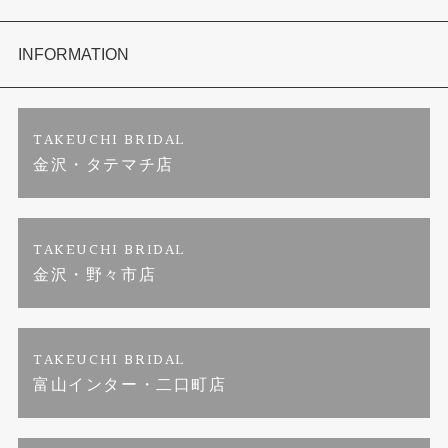
セットリング
お客様の声
会社概要
INFORMATION
婚約ネックレス
プロポーズサポート
店舗情報
ご来店予約
TAKEUCHI BRIDAL
金沢・タテマチ店
ダイヤモンド
ブランドリスト
お客様の声
特定商取引に関する表記
ジュエリーリフォーム
福井指輪工房｜手作りペアリング
お問い合わせ
プライバシーポリシー
TAKEUCHI BRIDAL
金沢・野々市店
真珠ネックレス
福井指輪工房｜手作り結婚指輪 and 婚約指輪
TAKEUCHI BRIDAL
福井工房｜手作り婚約指輪プロポーズプラン
富山インター・二口町店