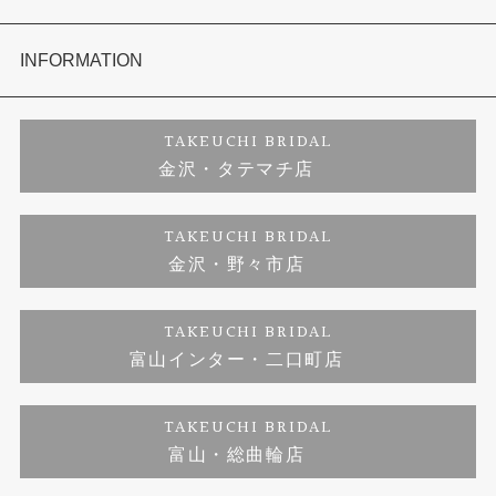
セットリング
お客様の声
会社概要
INFORMATION
婚約ネックレス
プロポーズサポート
店舗情報
ご来店予約
TAKEUCHI BRIDAL
金沢・タテマチ店
ダイヤモンド
ブランドリスト
お客様の声
特定商取引に関する表記
TAKEUCHI BRIDAL
金沢・野々市店
ジュエリーリフォーム
福井指輪工房｜手作りペアリング
お問い合わせ
プライバシーポリシー
TAKEUCHI BRIDAL
真珠ネックレス
福井指輪工房｜手作り結婚指輪 and 婚約指輪
富山インター・二口町店
福井工房｜手作り婚約指輪プロポーズプラン
TAKEUCHI BRIDAL
富山・総曲輪店