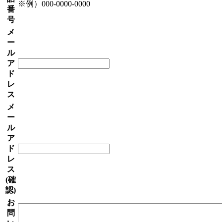
※例）000-0000-0000
番
号
メ
ー
ル
ア
ド
レ
ス
メ
ー
ル
ア
ド
レ
ス
(確
認)
お
問