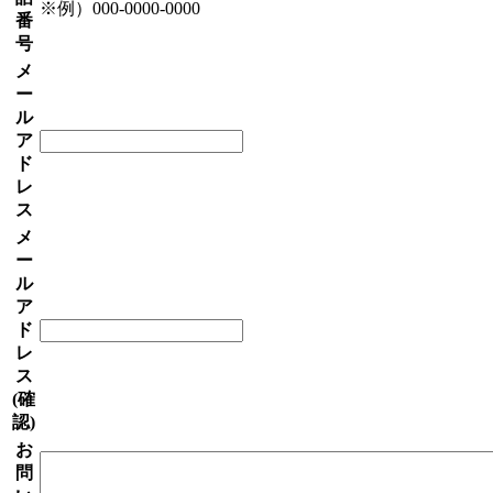
※例）000-0000-0000
番
号
メ
ー
ル
ア
ド
レ
ス
メ
ー
ル
ア
ド
レ
ス
(確
認)
お
問