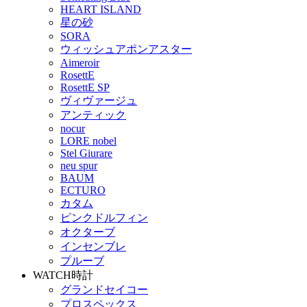
HEART ISLAND
星の砂
SORA
ウィッシュアポンアスター
Aimeroir
RosettE
RosettE SP
ヴィヴァージュ
アンティック
nocur
LORE nobel
Stel Giurare
neu spur
BAUM
ECTURO
カタム
ピンクドルフィン
オクターブ
インセンブレ
プルーブ
WATCH
時計
グランドセイコー
プロスペックス