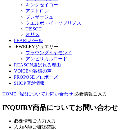
キングセイコー
アストロン
プレザージュ
クエルボ・イ・ソブリノス
TISSOT
オリス
PEARL
パール
JEWELRY
ジュエリー
ブラウンダイヤモンド
アンビリカルコード
REASON
選ばれる理由
VOICE
お客様の声
PROPOSE
プロポーズ
SHOP
店舗情報
HOME
商品についてお問い合わせ
必要情報ご入力
INQUIRY
商品についてお問い合わせ
必要情報ご入力
入力
入力内容ご確認
確認