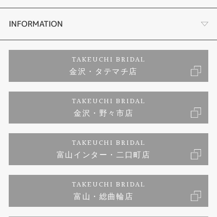
セットリング
お客様の声
会社概要
INFORMATION
婚約ネックレス
プロポーズサポート
店舗情報
ご来店予約
TAKEUCHI BRIDAL
金沢・タテマチ店
ダイヤモンド
ブランドリスト
お客様の声
特定商取引に関する表記
TAKEUCHI BRIDAL
ジュエリーリフォーム
金沢・野々市店
福井指輪工房｜手作りペアリング
お問い合わせ
プライバシーポリシー
TAKEUCHI BRIDAL
真珠ネックレス
福井指輪工房｜手作り結婚指輪 and 婚約指輪
富山インター・二口町店
福井工房｜手作り婚約指輪プロポーズプラン
TAKEUCHI BRIDAL
富山・総曲輪店