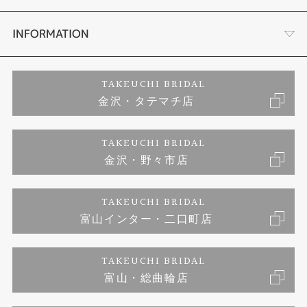
セットリング
お客様の声
会社概要
INFORMATION
婚約ネックレス
プロポーズサポート
店舗情報
ご来店予約
TAKEUCHI BRIDAL
金沢・タテマチ店
ダイヤモンド
ブランドリスト
お客様の声
特定商取引に関する表記
TAKEUCHI BRIDAL
ジュエリーリフォーム
金沢・野々市店
福井指輪工房｜手作りペアリング
お問い合わせ
プライバシーポリシー
TAKEUCHI BRIDAL
真珠ネックレス
福井指輪工房｜手作り結婚指輪 and 婚約指輪
富山インター・二口町店
福井工房｜手作り婚約指輪プロポーズプラン
TAKEUCHI BRIDAL
富山・総曲輪店