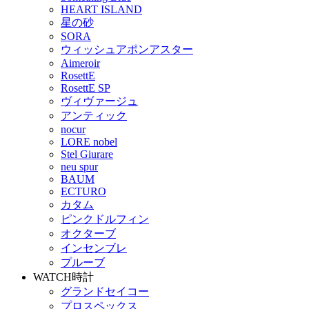
HEART ISLAND
星の砂
SORA
ウィッシュアポンアスター
Aimeroir
RosettE
RosettE SP
ヴィヴァージュ
アンティック
nocur
LORE nobel
Stel Giurare
neu spur
BAUM
ECTURO
カタム
ピンクドルフィン
オクターブ
インセンブレ
プルーブ
WATCH
時計
グランドセイコー
プロスペックス