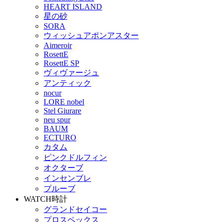
HEART ISLAND
星の砂
SORA
ウィッシュアポンアスター
Aimeroir
RosettE
RosettE SP
ヴィヴァージュ
アンティック
nocur
LORE nobel
Stel Giurare
neu spur
BAUM
ECTURO
カタム
ピンクドルフィン
オクターブ
インセンブレ
プルーブ
WATCH
時計
グランドセイコー
プロスペックス