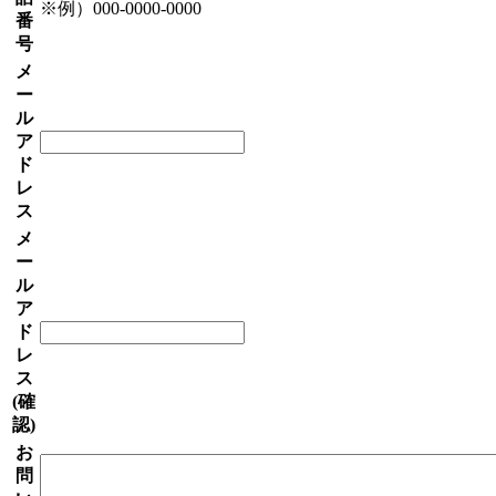
※例）000-0000-0000
番
号
メ
ー
ル
ア
ド
レ
ス
メ
ー
ル
ア
ド
レ
ス
(確
認)
お
問