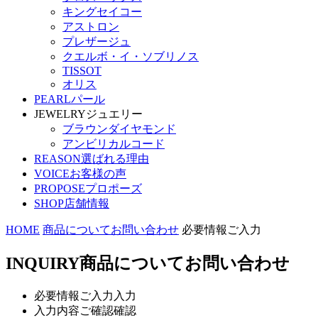
キングセイコー
アストロン
プレザージュ
クエルボ・イ・ソブリノス
TISSOT
オリス
PEARL
パール
JEWELRY
ジュエリー
ブラウンダイヤモンド
アンビリカルコード
REASON
選ばれる理由
VOICE
お客様の声
PROPOSE
プロポーズ
SHOP
店舗情報
HOME
商品についてお問い合わせ
必要情報ご入力
INQUIRY
商品についてお問い合わせ
必要情報ご入力
入力
入力内容ご確認
確認