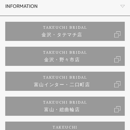
セットリング
お客様の声
会社概要
INFORMATION
婚約ネックレス
プロポーズサポート
店舗情報
ご来店予約
TAKEUCHI BRIDAL
金沢・タテマチ店
ダイヤモンド
ブランドリスト
お客様の声
特定商取引に関する表記
TAKEUCHI BRIDAL
ジュエリーリフォーム
金沢・野々市店
福井指輪工房｜手作りペアリング
お問い合わせ
プライバシーポリシー
TAKEUCHI BRIDAL
真珠ネックレス
福井指輪工房｜手作り結婚指輪 and 婚約指輪
富山インター・二口町店
福井工房｜手作り婚約指輪プロポーズプラン
TAKEUCHI BRIDAL
富山・総曲輪店
TAKEUCHI