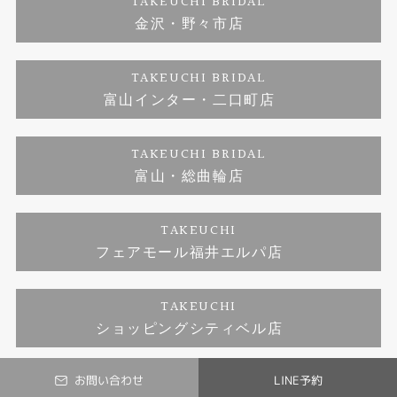
TAKEUCHI BRIDAL
ジュエリーリフォーム
金沢・野々市店
福井指輪工房｜手作りペアリング
お問い合わせ
プライバシーポリシー
TAKEUCHI BRIDAL
真珠ネックレス
福井指輪工房｜手作り結婚指輪 and 婚約指輪
富山インター・二口町店
福井工房｜手作り婚約指輪プロポーズプラン
TAKEUCHI BRIDAL
富山・総曲輪店
TAKEUCHI
フェアモール福井エルパ店
TAKEUCHI
ショッピングシティベル店
お問い合わせ
LINE予約
© TAKEUCHI BRIDAL All Rights Reserved.