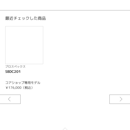
メカニカル 自動巻（手巻つき）
日差＋25秒～－15秒
最大巻上時約72時間持続
最近チェックした商品
24石
秒針停止機能
プロスペックス
SBDC201
コアショップ専用モデル
￥176,000（税込）