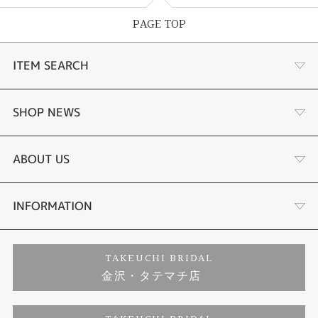
PAGE TOP
ITEM SEARCH
婚約指輪
SHOP NEWS
結婚指輪
選ばれる理由まとめ
ABOUT US
セットリング
お客様の声
会社概要
INFORMATION
婚約ネックレス
プロポーズサポート
店舗情報
ご来店予約
TAKEUCHI BRIDAL
金沢・タテマチ店
ダイヤモンド
ブランドリスト
お客様の声
特定商取引に関する表記