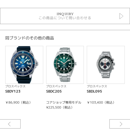
時計
INQUIRY
手巻き
この商品について問い合わせる
自動巻き
その他文字盤
メンズウォッチ
金属ベルト
同ブランドのその他の商品
メンズ 腕時計
プロスペックス
性別
メンズ
腕時計
プロスペックス
プロスペックス
プロスペックス
SBDY123
SBDC205
SBDL095
S
PROSPEX
￥86,900（税込）
コアショップ専用モデル
￥103,400（税込）
紹介文
¥225,500（税込）
コアショップ専用モデル
キャリバーNo/6R55