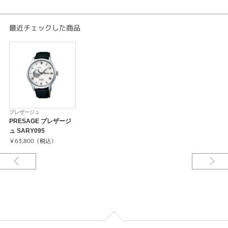
日差＋45秒～－35秒
最大巻上時約41時間持続
24石
最近チェックした商品
-24時針つき
-秒針停止機能
プレザージュ
PRESAGE プレザージ
ュ SARY095
￥63,800（税込）