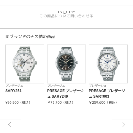
時計
INQUIRY
白文字盤
この商品について問い合わせる
手巻き
自動巻き
5気圧防水以下
メンズウォッチ
同ブランドのその他の商品
革ベルト
メンズ 腕時計
プレザージュ
性別
メンズ
プレザージュ
プレザージュ
プレザージュ
腕時計
SARY251
PRESAGE プレザージ
PRESAGE プレザージ
ュ SARY249
ュ SART003
ュ
PRESAGE
¥86,900（税込）
￥73,700（税込）
￥259,600（税込）
紹介文
キャリバーNo/4R39
メカニカル 自動巻（手巻つき）