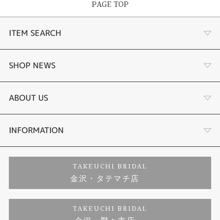
PAGE TOP
ITEM SEARCH
婚約指輪
SHOP NEWS
結婚指輪
選ばれる理由まとめ
ABOUT US
セットリング
お客様の声
会社概要
INFORMATION
婚約ネックレス
プロポーズサポート
店舗情報
ご来店予約
TAKEUCHI BRIDAL
金沢・タテマチ店
ダイヤモンド
ブランドリスト
お客様の声
特定商取引に関する表記
TAKEUCHI BRIDAL
ジュエリーリフォーム