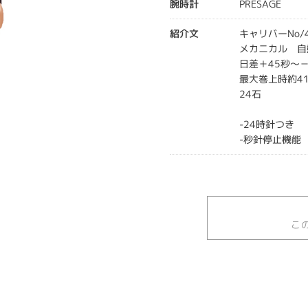
腕時計
PRESAGE
紹介文
キャリバーNo/4
メカニカル 自
日差＋45秒～－
最大巻上時約4
24石
-24時針つき
-秒針停止機能
こ