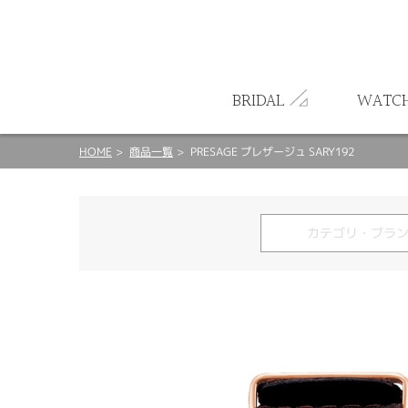
ート
BRIDAL
WATC
HOME
商品一覧
PRESAGE プレザージュ SARY192