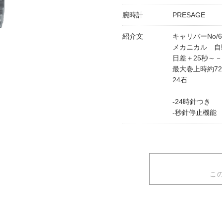
腕時計
PRESAGE
紹介文
キャリバーNo/6
メカニカル 自
日差＋25秒～－
最大巻上時約7
24石
-24時針つき
-秒針停止機能
こ