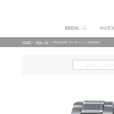
ート
BRIDAL
WATC
HOME
商品一覧
PRESAGE プレザージュ SARJ001