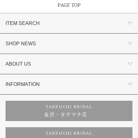
PAGE TOP
ITEM SEARCH
婚約指輪
SHOP NEWS
結婚指輪
選ばれる理由まとめ
ABOUT US
セットリング
お客様の声
会社概要
INFORMATION
婚約ネックレス
プロポーズサポート
店舗情報
ご来店予約
TAKEUCHI BRIDAL
金沢・タテマチ店
ダイヤモンド
ブランドリスト
お客様の声
特定商取引に関する表記
TAKEUCHI BRIDAL