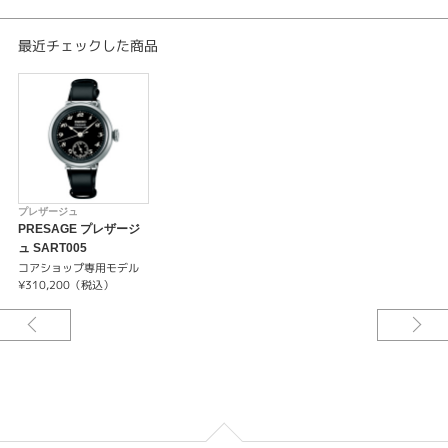
キャリバーNo/6R5H
メカニカル 自動巻（手巻つき）
最近チェックした商品
日差＋25秒～－15秒
最大巻上時約72時間持続
24石
-24時針つき
-秒針停止機能
プレザージュ
PRESAGE プレザージ
ュ SART005
コアショップ専用モデル
¥310,200（税込）