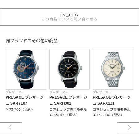
時計
INQUIRY
黒文字盤
この商品について問い合わせる
手巻き
自動巻き
5気圧防水以下
メンズウォッチ
同ブランドのその他の商品
革ベルト
メンズ 腕時計
プレザージュ
性別
メンズ
プレザージュ
プレザージュ
プレザージュ
腕時計
PRESAGE プレザージ
PRESAGE プレザージ
PRESAGE プレザージ
S
ュ SARY187
ュ SARH001
ュ SARX121
PRESAGE
￥73,700（税込）
コアショップ専用モデル
コアショップ専用モデル
¥
¥243,100（税込）
￥132,000（税込）
紹介文
コアショップ専用モデル