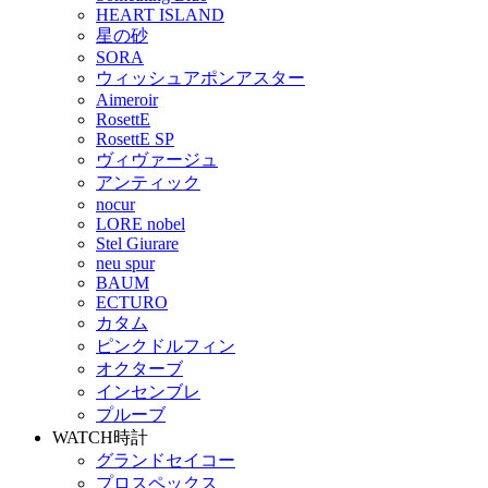
HEART ISLAND
星の砂
SORA
ウィッシュアポンアスター
Aimeroir
RosettE
RosettE SP
ヴィヴァージュ
アンティック
nocur
LORE nobel
Stel Giurare
neu spur
BAUM
ECTURO
カタム
ピンクドルフィン
オクターブ
インセンブレ
プルーブ
WATCH
時計
グランドセイコー
プロスペックス