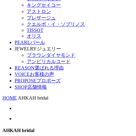
キングセイコー
アストロン
プレザージュ
クエルボ・イ・ソブリノス
TISSOT
オリス
PEARL
パール
JEWELRY
ジュエリー
ブラウンダイヤモンド
アンビリカルコード
REASON
選ばれる理由
VOICE
お客様の声
PROPOSE
プロポーズ
SHOP
店舗情報
HOME
AHKAH bridal
AHKAH bridal