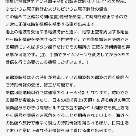
衛星に搭載されている原子時計の誤差は約30万年に1秒の誤差。
※セシウム原子時計およびルビジウム原子時計の場合。
この極めて正確な時刻(位置)情報を受信して時刻を修正するので
非常に正確な時刻情報を携帯する事が出来ます。
地上の電波を受信する電波時計と違い、地球上空を周回する衛星
から時刻情報を受信するので世界中どこでも衛星電波を受信でき
る環境にいればボタン操作だけでその場所の 正確な時刻情報を得
る事が可能です。(注、手動でタイムゾーンを変更してからGPSの
受信を行う必要のある機種もございます。）
※電波時計はその時計が対応している周波数の電波の届く範囲内
で時刻情報の受信、修正が可能です。
受信可能地域以外では通常のクォーツ時計となります。対応でき
る衛星が複数あったり、日本のほぼ真上(天頂）を通る軌道の準天
頂衛星みちびきは高層ビルの立ち並ぶ都心や山間部でも真上方向
から信号が受信でき死角をすることが期待されています。海外へ
の出張や旅行で素早く現地の時刻情報を得られるほか、日常生活
において常に正確な時刻情報を身に着ける事が出来ます。