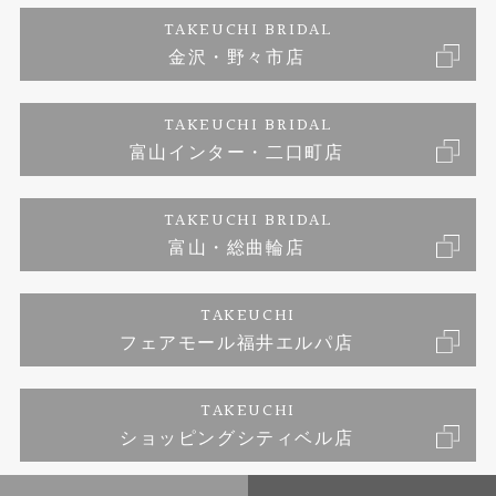
TAKEUCHI BRIDAL
ジュエリーリフォーム
金沢・野々市店
福井指輪工房｜手作りペアリング
お問い合わせ
プライバシーポリシー
TAKEUCHI BRIDAL
真珠ネックレス
福井指輪工房｜手作り結婚指輪 and 婚約指輪
富山インター・二口町店
福井工房｜手作り婚約指輪プロポーズプラン
TAKEUCHI BRIDAL
富山・総曲輪店
TAKEUCHI
フェアモール福井エルパ店
TAKEUCHI
ショッピングシティベル店