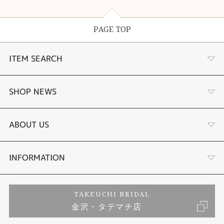
PAGE TOP
ITEM SEARCH
婚約指輪
SHOP NEWS
結婚指輪
選ばれる理由まとめ
ABOUT US
セットリング
お客様の声
会社概要
INFORMATION
婚約ネックレス
プロポーズサポート
店舗情報
ご来店予約
TAKEUCHI BRIDAL
金沢・タテマチ店
ダイヤモンド
ブランドリスト
お客様の声
特定商取引に関する表記