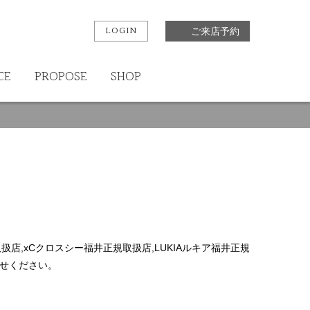
LOGIN
ご来店予約
CE
PROPOSE
SHOP
規取扱店,xCクロスシー福井正規取扱店,LUKIAルキア福井正規
任せください。