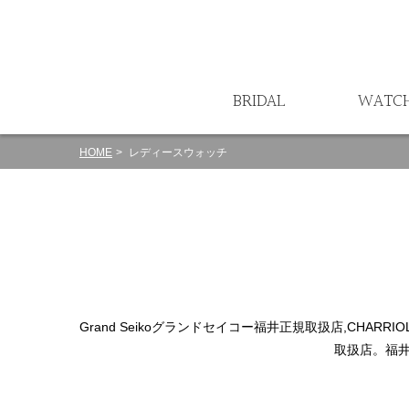
ート
BRIDAL
WATC
HOME
レディースウォッチ
Grand Seikoグランドセイコー福井正規取扱店,CHAR
取扱店。福井