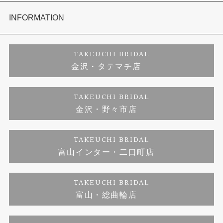
セットリング
お客様の声
会社概要
INFORMATION
婚約ネックレス
プロポーズサポート
店舗情報
ご来店予約
TAKEUCHI BRIDAL
金沢・タテマチ店
ダイヤモンド
ブランドリスト
お客様の声
特定商取引に関する表記
TAKEUCHI BRIDAL
金沢・野々市店
ジュエリーリフォーム
福井指輪工房｜手作りペアリング
お問い合わせ
プライバシーポリシー
TAKEUCHI BRIDAL
真珠ネックレス
福井指輪工房｜手作り結婚指輪 and 婚約指輪
富山インター・二口町店
福井工房｜手作り婚約指輪プロポーズプラン
TAKEUCHI BRIDAL
富山・総曲輪店