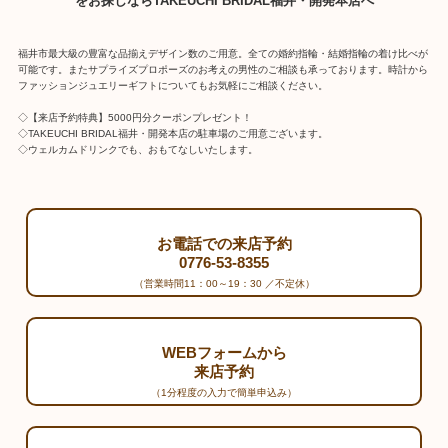
をお探しならTAKEUCHI BRIDAL福井・開発本店へ
福井市最大級の豊富な品揃えデザイン数のご用意。全ての婚約指輪・結婚指輪の着け比べが
可能です。またサプライズプロポーズのお考えの男性のご相談も承っております。時計から
ファッションジュエリーギフトについてもお気軽にご相談ください。
◇【来店予約特典】5000円分クーポンプレゼント！
◇TAKEUCHI BRIDAL福井・開発本店の駐車場のご用意ございます。
◇ウェルカムドリンクでも、おもてなしいたします。
お電話での来店予約
0776-53-8355
（営業時間11：00～19：30 ／不定休）
WEBフォームから
来店予約
（1分程度の入力で簡単申込み）