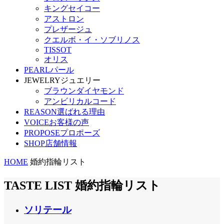
キングセイコー
アストロン
プレザージュ
クエルボ・イ・ソブリノス
TISSOT
オリス
PEARL
パール
JEWELRY
ジュエリー
ブラウンダイヤモンド
アンビリカルコード
REASON
選ばれる理由
VOICE
お客様の声
PROPOSE
プロポーズ
SHOP
店舗情報
HOME
婚約指輪リスト
TASTE LIST
婚約指輪リスト
ソリテール