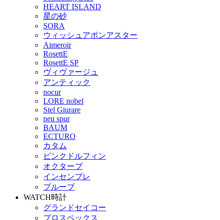
HEART ISLAND
星の砂
SORA
ウィッシュアポンアスター
Aimeroir
RosettE
RosettE SP
ヴィヴァージュ
アンティック
nocur
LORE nobel
Stel Giurare
neu spur
BAUM
ECTURO
カタム
ピンクドルフィン
オクターブ
インセンブレ
プルーブ
WATCH
時計
グランドセイコー
プロスペックス