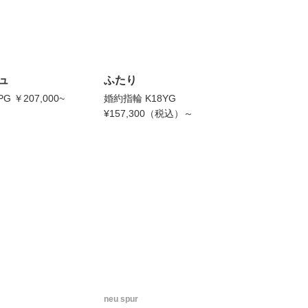
チュ
ふたり
G ￥207,000~
婚約指輪 K18YG
¥157,300（税込）～
neu spur