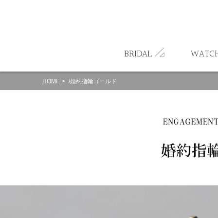
ート
BRIDAL
WATC
HOME
/婚約指輪ゴールド