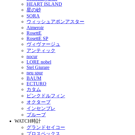
HEART ISLAND
星の砂
SORA
ウィッシュアポンアスター
Aimeroir
RosettE
RosettE SP
ヴィヴァージュ
アンティック
nocur
LORE nobel
Stel Giurare
neu spur
BAUM
ECTURO
カタム
ピンクドルフィン
オクターブ
インセンブレ
プルーブ
WATCH
時計
グランドセイコー
プロスペックス