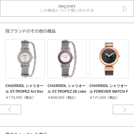
時計
INQUIRY
この商品について問い合わせる
クォーツ
その他文字盤
5気圧防水以下
レディースウォッチ
同ブランドのその他の商品
その他ベルト
レディース 腕時計
腕時計
CHARRIOL
紹介文
CHARRIOL シャリオー
CHARRIOL シャリオー
CHARRIOL シャリオー
さまざまなジュエリーラインや高級ハンドバッグを展開する
ル ST-TROPEZ Art Dec
ル ST-TROPEZ 28 color
ル FOREVER WATCH F
ル
カラフルでスタイリッシュな「フォーエバー」コレクション
o 028LS.540.326
￥170,500（税込）
s 028SD6.540.RO019
￥858,000（税込）
E32.302.011
￥121,000（税込）
S