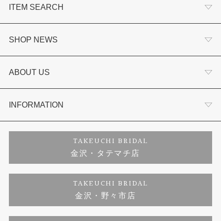
ITEM SEARCH
婚約指輪
SHOP NEWS
結婚指輪
選ばれる理由まとめ
ABOUT US
セットリング
お客様の声
会社概要
INFORMATION
婚約ネックレス
プロポーズサポート
店舗情報
ご来店予約
TAKEUCHI BRIDAL
金沢・タテマチ店
ダイヤモンド
ブランドリスト
お客様の声
特定商取引に関する表記
TAKEUCHI BRIDAL
ジュエリーリフォーム
金沢・野々市店
福井指輪工房｜手作りペアリング
お問い合わせ
プライバシーポリシー