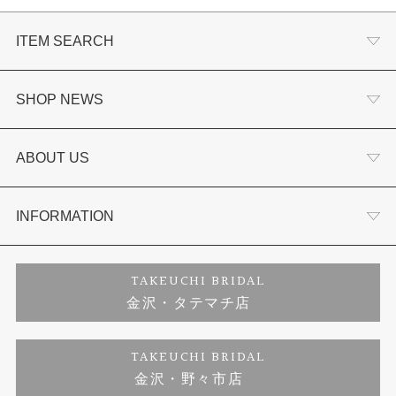
ITEM SEARCH
婚約指輪
SHOP NEWS
結婚指輪
選ばれる理由まとめ
ABOUT US
セットリング
お客様の声
会社概要
INFORMATION
婚約ネックレス
プロポーズサポート
店舗情報
ご来店予約
TAKEUCHI BRIDAL
金沢・タテマチ店
ダイヤモンド
ブランドリスト
お客様の声
特定商取引に関する表記
TAKEUCHI BRIDAL
ジュエリーリフォーム
金沢・野々市店
福井指輪工房｜手作りペアリング
お問い合わせ
プライバシーポリシー