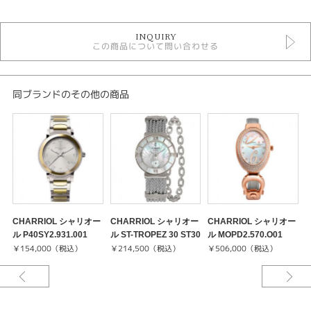
時計
INQUIRY
この商品について問い合わせる
白文字盤
クォーツ
30気圧防水以上
レディースウォッチ
同ブランドのその他の商品
その他ベルト
レディース 腕時計
腕時計
CHARRIOL
紹介文
CHARRIOL シャリオー
CHARRIOL シャリオー
CHARRIOL シャリオー
素材：PGP(SS)
ル P40SY2.931.001
ル ST-TROPEZ 30 ST30
ル MOPD2.570.O01
ル
ムーブメント：クォーツ
￥154,000（税込）
SI.560.008
￥214,500（税込）
￥506,000（税込）
ケース径：34mm
防水：30m