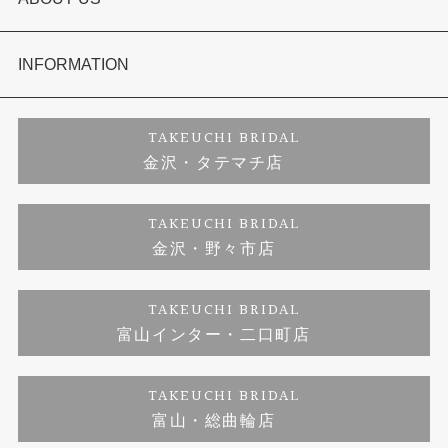
セットリング
お客様の声
会社概要
INFORMATION
婚約ネックレス
プロポーズサポート
店舗情報
ご来店予約
TAKEUCHI BRIDAL
金沢・タテマチ店
ダイヤモンド
ブランドリスト
お客様の声
特定商取引に関する表記
TAKEUCHI BRIDAL
金沢・野々市店
ジュエリーリフォーム
福井指輪工房｜手作りペアリング
お問い合わせ
プライバシーポリシー
TAKEUCHI BRIDAL
真珠ネックレス
福井指輪工房｜手作り結婚指輪 and 婚約指輪
富山インター・二口町店
福井工房｜手作り婚約指輪プロポーズプラン
TAKEUCHI BRIDAL
富山・総曲輪店