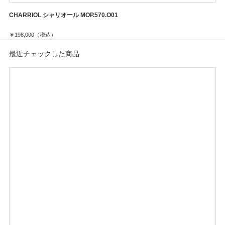
CHARRIOL シャリオール MOP.570.O01
CH
￥198,000（税込）
￥1
最近チェックした商品