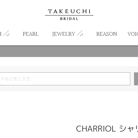
H
PEARL
JEWELRY
REASON
VOI
CHARRIOL シャ