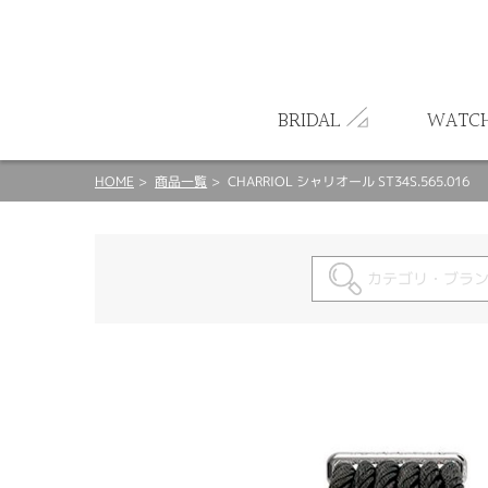
ート
BRIDAL
WATC
HOME
商品一覧
CHARRIOL シャリオール ST34S.565.016