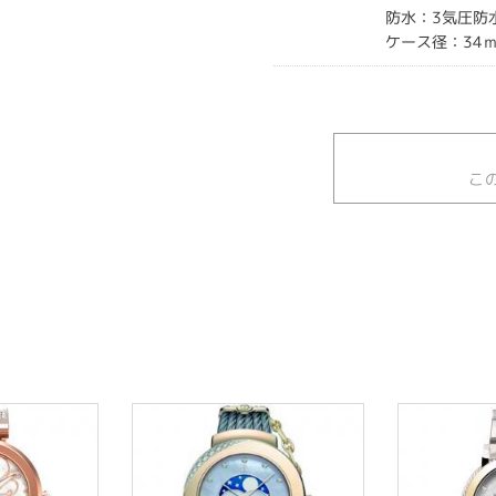
防水：3気圧防
ケース径：34
こ