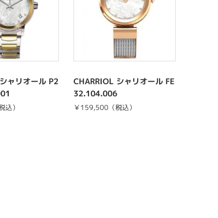
L シャリオール P2
CHARRIOL シャリオール FE
CHAR
001
32.104.006
-TROPE
60.022
（税込）
￥159,500（税込）
￥275,