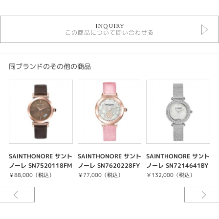
時計
INQUIRY
この商品について問い合わせる
白文字盤
クォーツ
レディースウォッチ
金属ベルト
同ブランドのその他の商品
レディース 腕時計
腕時計
SAINTHONORE
紹介文
SS(29mm)
SAINTHONORE サント
SAINTHONORE サント
SAINTHONORE サント
SSブレス
ノーレ SN7520118FM
ノーレ SN7620228FY
ノーレ SN7214641BY
3気圧防水
IR
ID
D
T
￥88,000（税込）
￥77,000（税込）
￥132,000（税込）
クォーツ
１８８５年以来、サントノーレは名高い「パリスタイル」と同意語で、無類
のデザイン的コレクションが特徴的です。