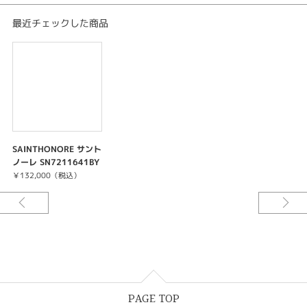
パリからニューヨーク、東京からドバイとブランドの特別な時計製造ノウハ
最近チェックした商品
ウの一品はコンテンポラリー愛好家を魅了します。
「メイドインフランス」の妥協のない品質、ユニークなエスプリ、高級な素
材、大胆な仕上げ・・・
サントノーレは現代求められるものにそったモデルの時計を提供していま
す。2つの製造工場で、サントノーレは 変わらない情熱を込めて、伝統的ノ
ウハウを永続させています。
SAINTHONORE サント
ノーレ SN7211641BY
D
￥132,000（税込）
PAGE TOP