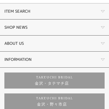
ITEM SEARCH
婚約指輪
SHOP NEWS
結婚指輪
選ばれる理由まとめ
ABOUT US
セットリング
お客様の声
会社概要
INFORMATION
婚約ネックレス
プロポーズサポート
店舗情報
ご来店予約
TAKEUCHI BRIDAL
金沢・タテマチ店
ダイヤモンド
ブランドリスト
お客様の声
特定商取引に関する表記
TAKEUCHI BRIDAL
ジュエリーリフォーム
金沢・野々市店
福井指輪工房｜手作りペアリング
お問い合わせ
プライバシーポリシー