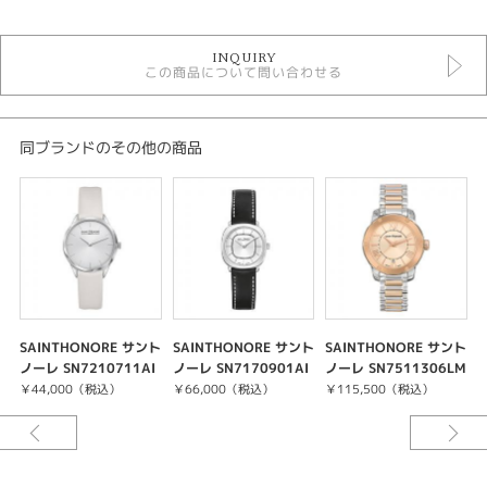
時計
INQUIRY
この商品について問い合わせる
クォーツ
その他文字盤
レディースウォッチ
革ベルト
同ブランドのその他の商品
レディース 腕時計
腕時計
SAINTHONORE
紹介文
素材：SS
SAINTHONORE サント
SAINTHONORE サント
SAINTHONORE サント
ムーブメント：クォーツ
ノーレ SN7210711AI
ノーレ SN7170901AI
ノーレ SN7511306LM
ケース径：33mm
N
N
RR
T
￥44,000（税込）
￥66,000（税込）
￥115,500（税込）
１８８５年以来、サントノーレは名高い「パリスタイル」と同意語で、無類
のデザイン的コレクションが特徴的です。
パリからニューヨーク、東京からドバイとブランドの特別な時計製造ノウハ