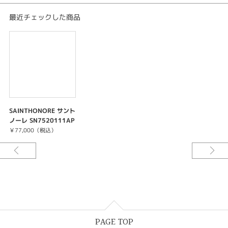
ウの一品はコンテンポラリー愛好家を魅了します。
最近チェックした商品
「メイドインフランス」の妥協のない品質、ユニークなエスプリ、高級な素
材、大胆な仕上げ・・・
サントノーレは現代求められるものにそったモデルの時計を提供していま
す。2つの製造工場で、サントノーレは 変わらない情熱を込めて、伝統的ノ
ウハウを永続させています。
SAINTHONORE サント
ノーレ SN7520111AP
BN
￥77,000（税込）
PAGE TOP