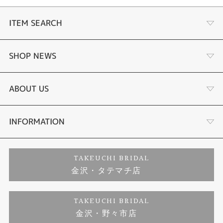
ITEM SEARCH
婚約指輪
SHOP NEWS
結婚指輪
選ばれる理由まとめ
ABOUT US
セットリング
お客様の声
会社概要
INFORMATION
婚約ネックレス
プロポーズサポート
店舗情報
ご来店予約
TAKEUCHI BRIDAL
金沢・タテマチ店
ダイヤモンド
ブランドリスト
お客様の声
特定商取引に関する表記
TAKEUCHI BRIDAL
ジュエリーリフォーム
金沢・野々市店
福井指輪工房｜手作りペアリング
お問い合わせ
プライバシーポリシー