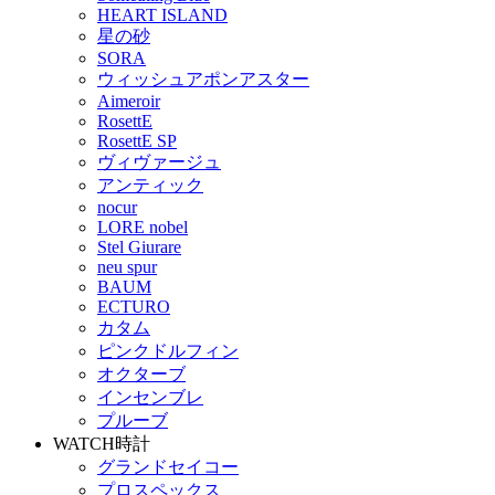
HEART ISLAND
星の砂
SORA
ウィッシュアポンアスター
Aimeroir
RosettE
RosettE SP
ヴィヴァージュ
アンティック
nocur
LORE nobel
Stel Giurare
neu spur
BAUM
ECTURO
カタム
ピンクドルフィン
オクターブ
インセンブレ
プルーブ
WATCH
時計
グランドセイコー
プロスペックス