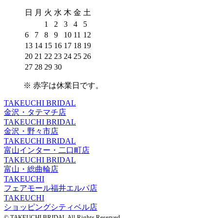
日
月
火
水
木
金
土
1
2
3
4
5
6
7
8
9
10
11
12
13
14
15
16
17
18
19
20
21
22
23
24
25
26
27
28
29
30
※
赤字は休業日
です。
TAKEUCHI BRIDAL
金沢・タテマチ店
TAKEUCHI BRIDAL
金沢・野々市店
TAKEUCHI BRIDAL
富山インター・二口町店
TAKEUCHI BRIDAL
富山・総曲輪店
TAKEUCHI
フェアモール福井エルパ店
TAKEUCHI
ショッピングシティベル店
© TAKEUCHI BRIDAL All Rights Reserved.