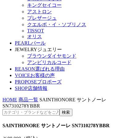
キングセイコー
アストロン
プレザージュ
クエルボ・イ・ソブリノス
TISSOT
オリス
PEARL
パール
JEWELRY
ジュエリー
ブラウンダイヤモンド
アンビリカルコード
REASON
選ばれる理由
VOICE
お客様の声
PROPOSE
プロポーズ
SHOP
店舗情報
HOME
商品一覧
SAINTHONORE サントノーレ
SN7310278YBBR
SAINTHONORE サントノーレ SN7310278YBBR