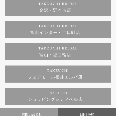
TAKEUCHI BRIDAL
ジュエリーリフォーム
金沢・野々市店
福井指輪工房｜手作りペアリング
お問い合わせ
プライバシーポリシー
TAKEUCHI BRIDAL
真珠ネックレス
福井指輪工房｜手作り結婚指輪 and 婚約指輪
富山インター・二口町店
福井工房｜手作り婚約指輪プロポーズプラン
TAKEUCHI BRIDAL
富山・総曲輪店
TAKEUCHI
フェアモール福井エルパ店
TAKEUCHI
ショッピングシティベル店
お問い合わせ
LINE予約
© TAKEUCHI BRIDAL All Rights Reserved.