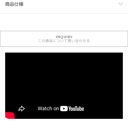
商品仕様
カテゴリ
婚約指輪
INQUIRY
婚約指輪 シンプル
この商品について問い合わせる
婚約指輪 アンティーク
婚約指輪 ストレート
婚約指輪 ソリテール
YUKA HOJO 婚約指輪
婚約指輪 槌目
婚約指輪 ゴールドカラー
デザイン
シンプル
テイスト
婚約指輪 シンプル
婚約指輪・結婚指輪テイスト