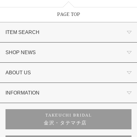
PAGE TOP
ITEM SEARCH
婚約指輪
SHOP NEWS
結婚指輪
選ばれる理由まとめ
ABOUT US
セットリング
お客様の声
会社概要
INFORMATION
婚約ネックレス
プロポーズサポート
店舗情報
ご来店予約
TAKEUCHI BRIDAL
金沢・タテマチ店
ダイヤモンド
ブランドリスト
お客様の声
特定商取引に関する表記