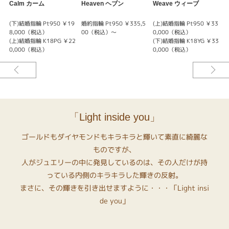
る、そんな印象のCapriで、YUKA HOJOのラインナップの中でも発売以
Calm カーム
Heaven ヘブン
Weave ウィーブ
P
来、とても人気があるリングです♪
(下)結婚指輪 Pt950 ￥19
婚約指輪 Pt950 ￥335,5
(上)結婚指輪 Pt950 ￥33
(
※リングの素材がK18YGの場合の料金です。
8,000（税込）
00（税込）～
0,000（税込）
※中石が約0.15ct/G-SI1-3EX(H＆C)の場合の料金です。
(上)結婚指輪 K18PG ￥22
(下)結婚指輪 K18YG ￥33
(
0,000（税込）
0,000（税込）
※選ばれる素材・ダイヤモンドグレードによって価格が変わります。
「Light inside you」
ゴールドもダイヤモンドもキラキラと輝いて素直に綺麗な
ものですが、
人がジュエリーの中に発見しているのは、その人だけが持
っている内側のキラキラした輝きの反射。
まさに、その輝きを引き出せますように・・・「Light insi
de you」