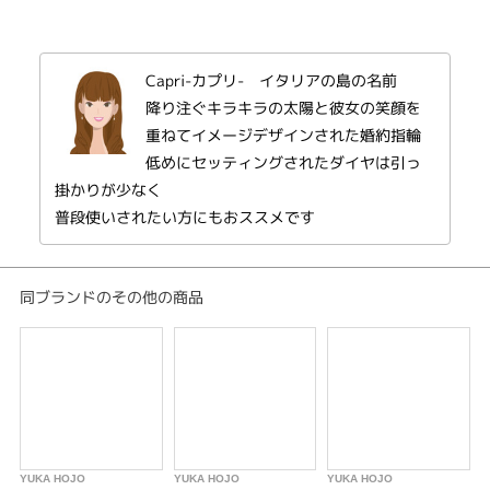
ストレート
Capri-カプリ- イタリアの島の名前
婚約指輪
降り注ぐキラキラの太陽と彼女の笑顔を
ストレート
重ねてイメージデザインされた婚約指輪
低めにセッティングされたダイヤは引っ
紹介文
掛かりが少なく
普段使いされたい方にもおススメです
〜カプリ〜
What you say,What you do,
Everything you do is my paradise.
同ブランドのその他の商品
明るい君のすべてが僕を照らす。
「Capri」とは、イタリアにある素敵な島の名前。
ゴールドにハンマーで槌目をつけたハンドメイドの質感がとっても素敵なあ
りそうでない、シンプルなゴールドのおしゃれなエンゲージリング。
陽気な太陽の包み込むようなあたたかさが、大好きな人の笑顔を想い出させ
YUKA HOJO
YUKA HOJO
YUKA HOJO
Y