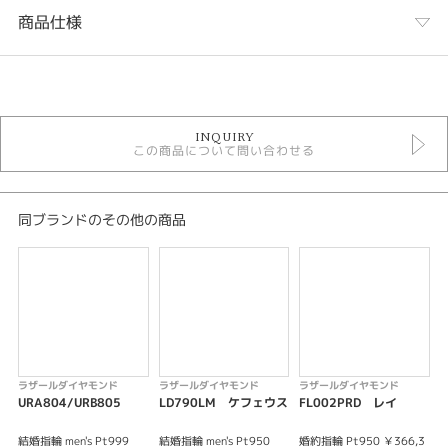
商品仕様
カテゴリ
結婚指輪
INQUIRY
ラザールダイヤモンド 結婚指輪
この商品について問い合わせる
三大カッターズブランド
三大カッターズブランド 結婚指輪
結婚指輪 ゴージャス
結婚指輪 ストレート
同ブランドのその他の商品
結婚指輪 プラチナカラー
人気ブランド結婚指輪
結婚指輪 ３～7石
結婚指輪 甲丸
デザイン
ストレート
ラザールダイヤモンド
ラザールダイヤモンド
ラザールダイヤモンド
URA804/URB805
LD790LM ケフェウス
FL002PRD レイ
L
テイスト
結婚指輪 men's Pt999
結婚指輪 men's Pt950
婚約指輪 Pt950 ￥366,3
結