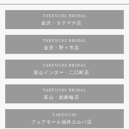
婚約ネックレス
プロポーズサポート
店舗情報
ご来店予約
TAKEUCHI BRIDAL
金沢・タテマチ店
ダイヤモンド
ブランドリスト
お客様の声
特定商取引に関する表記
TAKEUCHI BRIDAL
ジュエリーリフォーム
金沢・野々市店
福井指輪工房｜手作りペアリング
お問い合わせ
プライバシーポリシー
TAKEUCHI BRIDAL
真珠ネックレス
福井指輪工房｜手作り結婚指輪 and 婚約指輪
富山インター・二口町店
福井工房｜手作り婚約指輪プロポーズプラン
TAKEUCHI BRIDAL
富山・総曲輪店
TAKEUCHI
フェアモール福井エルパ店