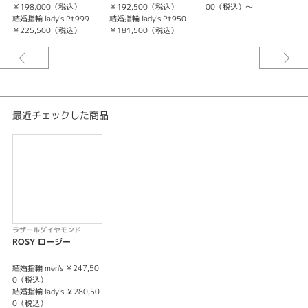
結婚指輪 ゴージャス
￥198,000（税込）
￥192,500（税込）
00（税込）～
結婚指輪 lady's Pt999
結婚指輪 lady's Pt950
結
性別
￥225,500（税込）
￥181,500（税込）
レディース
メンズ
婚約指輪・結婚指輪テイスト
最近チェックした商品
ストレート
結婚指輪
ストレート
紹介文
ラザールダイヤモンド
フェアリーブライダルシリーズに、存在感のあるマリッジリングが加わりま
ROSY ロージー
した。
リング上下で表情の違うデザイン性のあるマリッジリングと大きなメレダイ
結婚指輪 men's ￥247,50
0（税込）
ヤモンドを施したマリッジリング。
結婚指輪 lady's ￥280,50
上質なブライダルリングの誕生です。
0（税込）