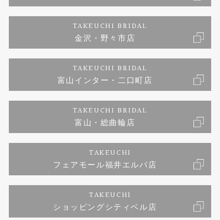
ダイヤモンド
ブランドリスト
お客様の声
特定商取引に関する表記
TAKEUCHI BRIDAL
ジュエリーリフォーム
金沢・野々市店
福井指輪工房｜手作りペアリング
お問い合わせ
プライバシーポリシー
TAKEUCHI BRIDAL
真珠ネックレス
福井指輪工房｜手作り結婚指輪 and 婚約指輪
富山インター・二口町店
福井工房｜手作り婚約指輪プロポーズプラン
TAKEUCHI BRIDAL
富山・総曲輪店
TAKEUCHI
フェアモール福井エルパ店
TAKEUCHI
ショッピングシティベル店