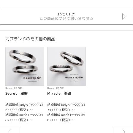
結婚指輪
INQUIRY
結婚指輪 シンプル
この商品について問い合わせる
結婚指輪 ストレート
結婚指輪 プラチナカラー
結婚指輪 一石
結婚指輪 甲丸
同ブランドのその他の商品
ロゼットSP
デザイン
シンプル
テイスト
RosettE SP
RosettE SP
結婚指輪 シンプル
Secret 秘密
Miracle 奇跡
性別
結婚指輪 lady's Pt999 ¥1
結婚指輪 lady's Pt999 ¥1
65,000（税込）～
71,000（税込）～
結婚指輪 men's Pt999 ¥1
結婚指輪 men's Pt999 ¥1
レディース
82,000（税込）～
82,000（税込）～
メンズ