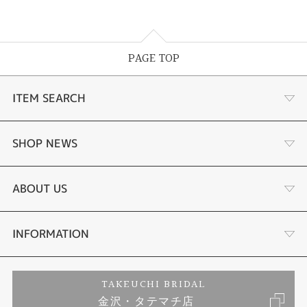
PAGE TOP
ITEM SEARCH
婚約指輪
SHOP NEWS
結婚指輪
選ばれる理由まとめ
ABOUT US
セットリング
お客様の声
会社概要
INFORMATION
婚約ネックレス
プロポーズサポート
店舗情報
ご来店予約
TAKEUCHI BRIDAL
金沢・タテマチ店