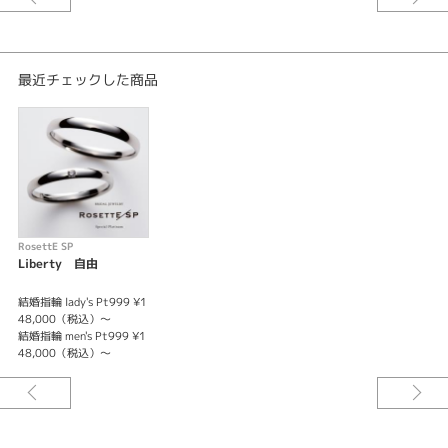
紹介文
「とらわれない 迷わない 二人の人生は 二人だけのもの」
「二人がこれから進んでいく未来は、自由に二人で色づけしていこう。」と
最近チェックした商品
いうイメージでシンプルなデザインになっております。
レディースはダイヤモンドが1石付き、女性らしさもイメージされていま
す。
メンズは定番のシンプルなリングになり、甲丸で付けやすいデザインになっ
ております。
RosettE SP
Liberty 自由
結婚指輪 lady's Pt999 ¥1
48,000（税込）～
結婚指輪 men's Pt999 ¥1
48,000（税込）～