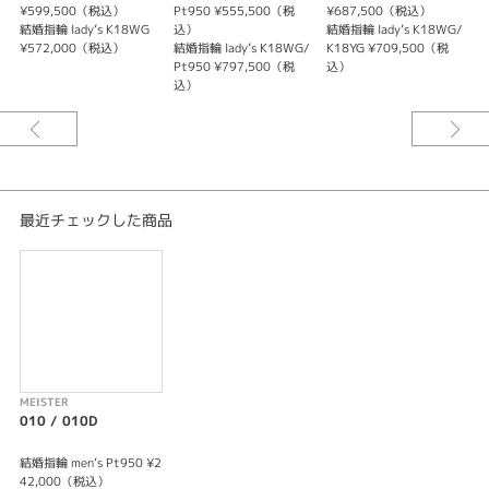
¥599,500（税込）
Pt950 ¥555,500（税
¥687,500（税込）
性別
結婚指輪 lady’s K18WG
込）
結婚指輪 lady’s K18WG/
結
¥572,000（税込）
結婚指輪 lady’s K18WG/
K18YG ¥709,500（税
Pt950 ¥797,500（税
込）
レディース
込）
メンズ
紹介文
大人気のスマートスタイル
誰もが違和感なくご試着いただける２ｍｍ幅のモデル。MEISTERのリングの
最近チェックした商品
中で最も細みのモデルで、センターを境に、ポリッシュとヘアラインを楽し
めるデザインとなっております。お好みによって、オールポリッシュ加工や
オールヘアライン加工に変更が可能です。トレンドにもなってきたシンプル
で細みのリングで、さらにワンランク上の洗練された強度とデザインを誇り
ます。
MEISTER
010 / 010D
結婚指輪 men‘s Pt950 ¥2
42,000（税込）