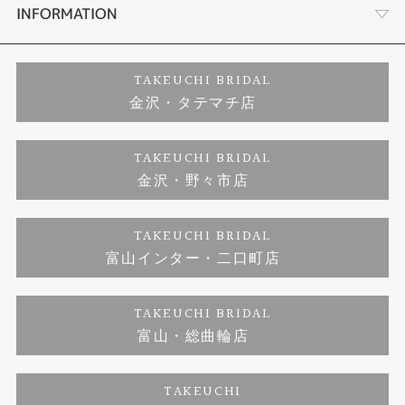
セットリング
お客様の声
会社概要
INFORMATION
婚約ネックレス
プロポーズサポート
店舗情報
ご来店予約
TAKEUCHI BRIDAL
金沢・タテマチ店
ダイヤモンド
ブランドリスト
お客様の声
特定商取引に関する表記
TAKEUCHI BRIDAL
ジュエリーリフォーム
金沢・野々市店
福井指輪工房｜手作りペアリング
お問い合わせ
プライバシーポリシー
TAKEUCHI BRIDAL
真珠ネックレス
福井指輪工房｜手作り結婚指輪 and 婚約指輪
富山インター・二口町店
福井工房｜手作り婚約指輪プロポーズプラン
TAKEUCHI BRIDAL
富山・総曲輪店
TAKEUCHI