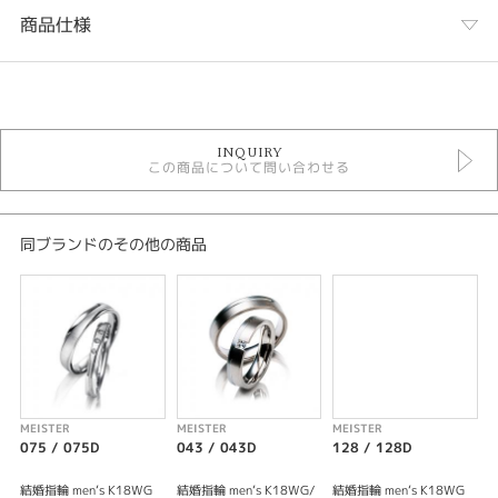
商品仕様
カテゴリ
結婚指輪
INQUIRY
結婚指輪 シンプル
この商品について問い合わせる
結婚指輪 鍛造
結婚指輪 つや消し
結婚指輪 ストレート
結婚指輪 プラチナカラー
同ブランドのその他の商品
結婚指輪 一石
結婚指輪 甲丸
結婚指輪 幅細
デザイン
シンプル
MEISTER
MEISTER
MEISTER
M
テイスト
075 / 075D
043 / 043D
128 / 128D
0
結婚指輪 シンプル
結婚指輪 men‘s K18WG
結婚指輪 men‘s K18WG/
結婚指輪 men‘s K18WG
結