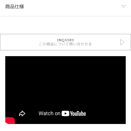
商品仕様
カテゴリ
結婚指輪
INQUIRY
結婚指輪 シンプル
この商品について問い合わせる
結婚指輪 ストレート
結婚指輪 プラチナカラー
結婚指輪 ３～7石
結婚指輪 甲丸
星の砂 結婚指輪
デザイン
シンプル
テイスト
結婚指輪 シンプル
性別