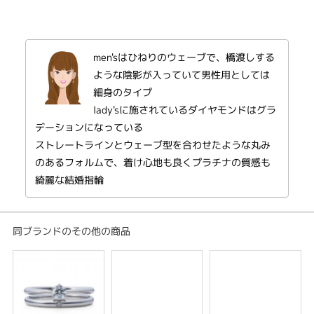
レディース
メンズ
men'sはひねりのウェーブで、橋渡しする
紹介文
ような陰影が入っていて男性用としては
点 と 点 をつなぐと、線になる
細身のタイプ
星と星が繋がり、星座になる
lady'sに施されているダイヤモンドはグラ
想いと想いが繋がり、愛になる
デーションになっている
ストレートラインとウェーブ型を合わせたような丸み
アリエル（天王星の衛星）
ずっとそばにいて
のあるフォルムで、着け心地も良くプラチナの質感も
綺麗な結婚指輪
同ブランドのその他の商品