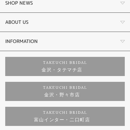
婚約指輪
SHOP NEWS
結婚指輪
選ばれる理由まとめ
ABOUT US
セットリング
お客様の声
会社概要
INFORMATION
婚約ネックレス
プロポーズサポート
店舗情報
ご来店予約
TAKEUCHI BRIDAL
金沢・タテマチ店
ダイヤモンド
ブランドリスト
お客様の声
特定商取引に関する表記
TAKEUCHI BRIDAL
ジュエリーリフォーム
金沢・野々市店
福井指輪工房｜手作りペアリング
お問い合わせ
プライバシーポリシー
TAKEUCHI BRIDAL
真珠ネックレス
福井指輪工房｜手作り結婚指輪 and 婚約指輪
富山インター・二口町店