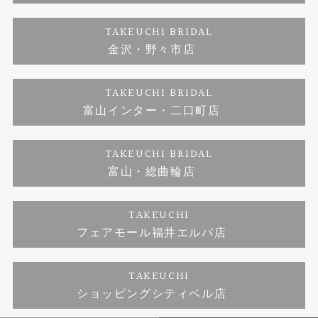
ダイヤモンド
ブランドリスト
お客様の声
特定商取引に関する表記
TAKEUCHI BRIDAL
ジュエリーリフォーム
金沢・野々市店
福井指輪工房｜手作りペアリング
お問い合わせ
プライバシーポリシー
TAKEUCHI BRIDAL
真珠ネックレス
福井指輪工房｜手作り結婚指輪 and 婚約指輪
富山インター・二口町店
福井工房｜手作り婚約指輪プロポーズプラン
TAKEUCHI BRIDAL
富山・総曲輪店
TAKEUCHI
フェアモール福井エルパ店
TAKEUCHI
ショッピングシティベル店