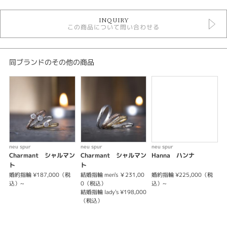
婚約指輪
INQUIRY
婚約指輪 アンティーク
この商品について問い合わせる
婚約指輪 ストレート
婚約指輪 エタニティ
婚約指輪 槌目
婚約指輪 ゴールドカラー
同ブランドのその他の商品
婚約指輪 プラチナカラー
ノイシュプール 婚約指輪
デザイン
アンティーク
テイスト
neu spur
neu spur
neu spur
n
Charmant シャルマン
Charmant シャルマン
Hanna ハンナ
婚約指輪 アンティーク
ト
ト
婚約指輪 ¥187,000（税
結婚指輪 men's ￥231,00
婚約指輪 ¥225,000（税
婚
紹介文
込）~
0（税込）
込）~
結婚指輪 lady's ¥198,000
結
（税込）
Licht ～光～
結
同じ歩幅で刻む 永遠の模様