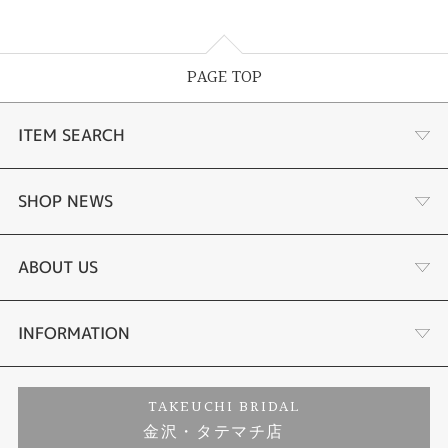
PAGE TOP
ITEM SEARCH
婚約指輪
SHOP NEWS
結婚指輪
選ばれる理由まとめ
ABOUT US
セットリング
お客様の声
会社概要
INFORMATION
婚約ネックレス
プロポーズサポート
店舗情報
ご来店予約
TAKEUCHI BRIDAL
金沢・タテマチ店