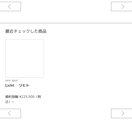
「未来へ続く足跡を 永遠に刻んでゆく」との想いを込め
熟練の職人がフリーハンドで織り成す
柔らかな風合いと 木漏れ日のような槌目 ペアで同じ日に模様を刻む
ふたりだけのためのリングです
最近チェックした商品
※センターダイヤモンドは価格に含まれません。
※お選びいただくお素材、サイズによって価格が変わります。
neu spur
Licht リヒト
婚約指輪 ¥225,500（税
込）~