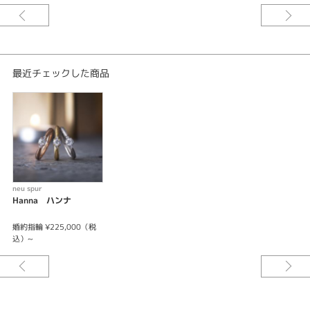
熟練の職人がフリーハンドで織り成す
柔らかな風合いと 木漏れ日のような槌目 ペアで同じ日に模様を刻む
ふたりだけのためのリングです
※センターダイヤモンドは価格に含まれません。
※お選びいただくお素材、サイズによって価格が変わります。
最近チェックした商品
neu spur
Hanna ハンナ
婚約指輪 ¥225,000（税
込）~