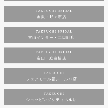
ダイヤモンド
ブランドリスト
お客様の声
特定商取引に関する表記
TAKEUCHI BRIDAL
ジュエリーリフォーム
金沢・野々市店
福井指輪工房｜手作りペアリング
お問い合わせ
プライバシーポリシー
TAKEUCHI BRIDAL
真珠ネックレス
福井指輪工房｜手作り結婚指輪 and 婚約指輪
富山インター・二口町店
福井工房｜手作り婚約指輪プロポーズプラン
TAKEUCHI BRIDAL
富山・総曲輪店
TAKEUCHI
フェアモール福井エルパ店
TAKEUCHI
ショッピングシティベル店