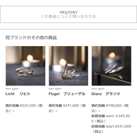
婚約指輪
INQUIRY
婚約指輪 シンプル
この商品について問い合わせる
婚約指輪 ストレート
婚約指輪 サイドメレ
婚約指輪 槌目
ノイシュプール 婚約指輪
同ブランドのその他の商品
デザイン
シンプル
テイスト
婚約指輪 シンプル
neu spur
neu spur
neu spur
n
Licht リヒト
Flugel フリューゲル
Glanz グランツ
紹介文
婚約指輪 ¥225,500（税
婚約指輪 ¥231,000（税
婚約指輪 ¥198,000（税
婚
Hanna ～願い～
込）~
込）~
込）~
結婚指輪 men's ￥245,30
結
0（税込）
同じ歩幅で刻む 永遠の模様
結婚指輪 lady's ¥231,000
結
（税込）
「未来へ続く足跡を 永遠に刻んでゆく」との想いを込め