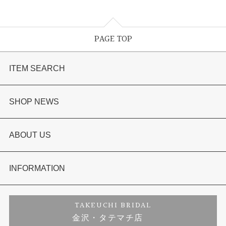
PAGE TOP
ITEM SEARCH
婚約指輪
SHOP NEWS
結婚指輪
選ばれる理由まとめ
ABOUT US
セットリング
お客様の声
会社概要
INFORMATION
婚約ネックレス
プロポーズサポート
店舗情報
ご来店予約
TAKEUCHI BRIDAL
金沢・タテマチ店