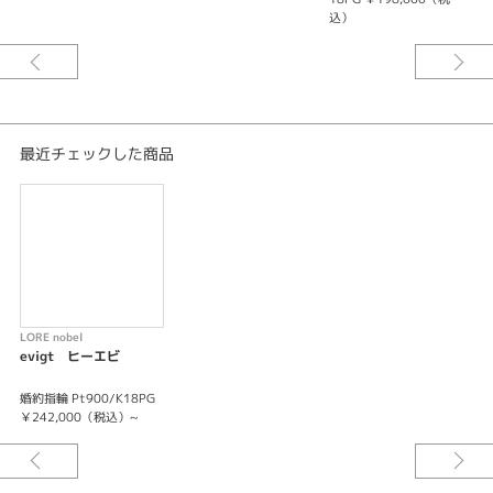
永遠の愛を綴りはじめる
込）
※価格にセンターダイヤモンドは含まれません。
最近チェックした商品
LORE nobel
evigt ヒーエビ
婚約指輪 Pt900/K18PG
￥242,000（税込）~