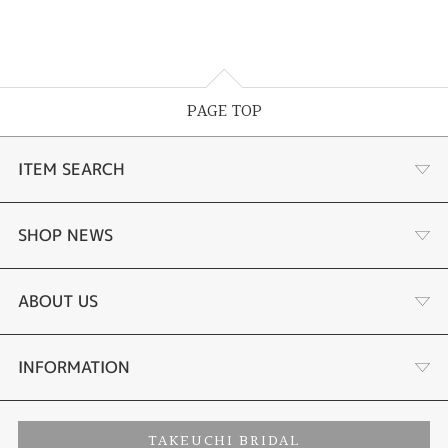
PAGE TOP
ITEM SEARCH
婚約指輪
SHOP NEWS
結婚指輪
選ばれる理由まとめ
ABOUT US
セットリング
お客様の声
会社概要
INFORMATION
婚約ネックレス
プロポーズサポート
店舗情報
ご来店予約
TAKEUCHI BRIDAL