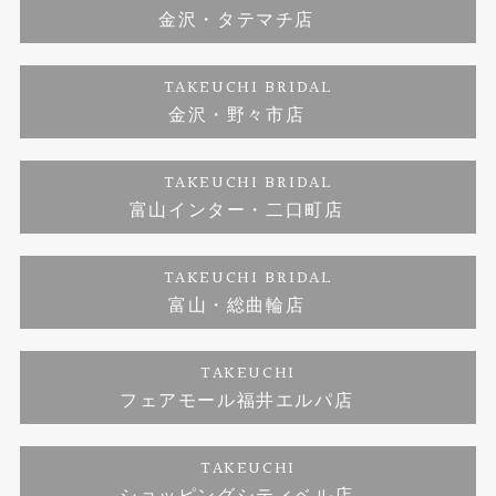
金沢・タテマチ店
ダイヤモンド
ブランドリスト
お客様の声
特定商取引に関する表記
TAKEUCHI BRIDAL
ジュエリーリフォーム
金沢・野々市店
福井指輪工房｜手作りペアリング
お問い合わせ
プライバシーポリシー
TAKEUCHI BRIDAL
真珠ネックレス
福井指輪工房｜手作り結婚指輪 and 婚約指輪
富山インター・二口町店
福井工房｜手作り婚約指輪プロポーズプラン
TAKEUCHI BRIDAL
富山・総曲輪店
TAKEUCHI
フェアモール福井エルパ店
TAKEUCHI