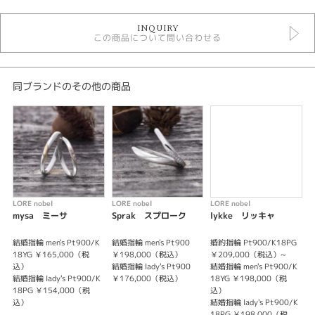
婚約指輪
INQUIRY
婚約指輪 アンティーク
この商品について問い合わせる
婚約指輪 コンビネーション
婚約指輪 ウェーブ・S字
婚約指輪 サイドメレ
ロアノベル 婚約指輪
同ブランドのその他の商品
デザイン
アンティーク
テイスト
婚約指輪 アンティーク
LORE nobel
LORE nobel
LORE nobel
L
mysa ミーサ
Sprak スプローク
lykke リッキャ
紹介文
結婚指輪 men's Pt900/K
結婚指輪 men's Pt900
婚約指輪 Pt900/K18PG
結
evigt ヒーエビ
18YG ￥165,000（税
￥198,000（税込）
￥209,000（税込）~
1
込）
結婚指輪 lady's Pt900
結婚指輪 men's Pt900/K
永遠
結婚指輪 lady's Pt900/K
￥176,000（税込）
18YG ￥198,000（税
結
18PG ￥154,000（税
込）
1
Our story is…
込）
結婚指輪 lady's Pt900/K
そしてふたりは結ばれて
18PG ￥198,000（税