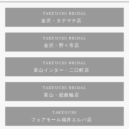
婚約ネックレス
プロポーズサポート
店舗情報
ご来店予約
TAKEUCHI BRIDAL
金沢・タテマチ店
ダイヤモンド
ブランドリスト
お客様の声
特定商取引に関する表記
TAKEUCHI BRIDAL
ジュエリーリフォーム
金沢・野々市店
福井指輪工房｜手作りペアリング
お問い合わせ
プライバシーポリシー
TAKEUCHI BRIDAL
真珠ネックレス
福井指輪工房｜手作り結婚指輪 and 婚約指輪
富山インター・二口町店
福井工房｜手作り婚約指輪プロポーズプラン
TAKEUCHI BRIDAL
富山・総曲輪店
TAKEUCHI
フェアモール福井エルパ店