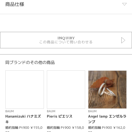
商品仕様
カテゴリ
婚約指輪
INQUIRY
婚約指輪 ミルグレイン
この商品について問い合わせる
婚約指輪 ストレート
婚約指輪 ソリテール
婚約指輪 プラチナカラー
バウム 婚約指輪
同ブランドのその他の商品
デザイン
アンティーク
テイスト
婚約指輪 アンティーク
BAUM
BAUM
BAUM
B
Hanamizuki ハナミズ
Pieris ピエリス
Angel lamp エンゼルラ
C
紹介文
キ
ンプ
婚約指輪 Pt900 ￥155,0
婚約指輪 Pt900 ￥158,0
婚約指輪 Pt900 ￥162,0
婚