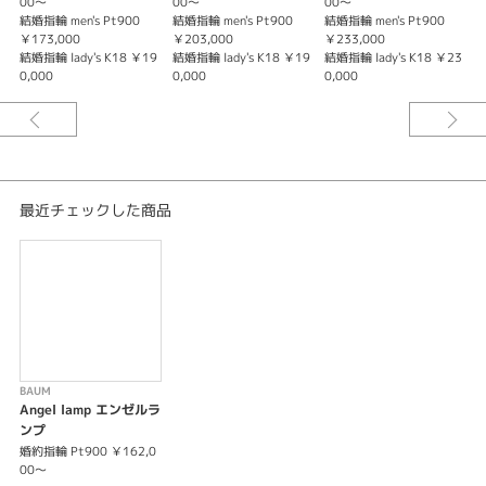
エンゼルランプ 幸福を告げる
00～
00～
00～
結婚指輪 men's Pt900
結婚指輪 men's Pt900
結婚指輪 men's Pt900
結
幸せの始まり
￥173,000
￥203,000
￥233,000
7
結婚指輪 lady's K18 ￥19
結婚指輪 lady's K18 ￥19
結婚指輪 lady's K18 ￥23
結
※婚約指輪のセンターダイヤモンドは価格に含まれません。
0,000
0,000
0,000
5
※選ばれる素材・ダイヤモンドグレードによって価格が変わります。
詳しくはスタッフまでお問い合わせくださいませ。
※税込み価格となっております。
最近チェックした商品
BAUM
Angel lamp エンゼルラ
ンプ
婚約指輪 Pt900 ￥162,0
00～