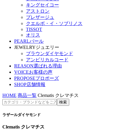
キングセイコー
アストロン
プレザージュ
クエルボ・イ・ソブリノス
TISSOT
オリス
PEARL
パール
JEWELRY
ジュエリー
ブラウンダイヤモンド
アンビリカルコード
REASON
選ばれる理由
VOICE
お客様の声
PROPOSE
プロポーズ
SHOP
店舗情報
HOME
商品一覧
Clematis クレマチス
ラザールダイヤモンド
Clematis クレマチス