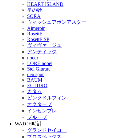
HEART ISLAND
星の砂
SORA
ウィッシュアポンアスター
Aimeroir
RosettE
RosettE SP
ヴィヴァージュ
アンティック
nocur
LORE nobel
Stel Giurare
neu spur
BAUM
ECTURO
カタム
ピンクドルフィン
オクターブ
インセンブレ
プルーブ
WATCH
時計
グランドセイコー
プロスペックス